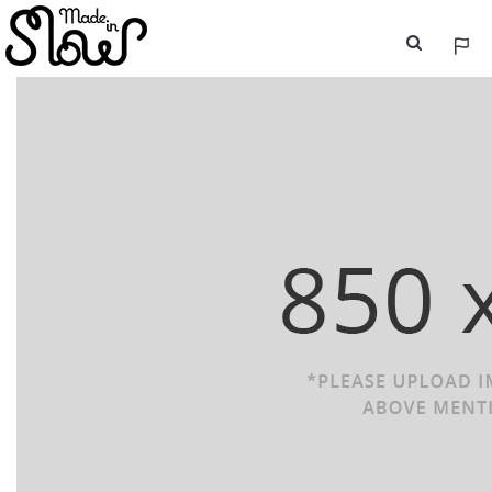
ESP
ENG