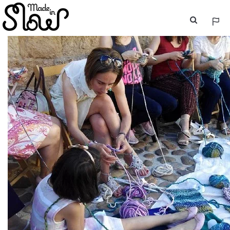
ESP
ENG