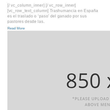
[/ vc_column_inner] [/ vc_row_inner]
[vc_row_text_column] Trashumancia en España
es el traslado o ‘paso’ del ganado por sus
pastores desde las.
Read More