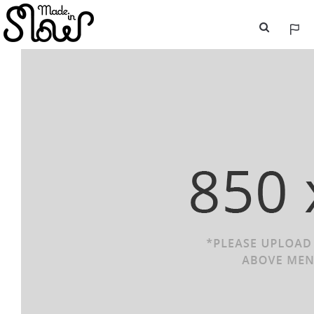
ESP
ENG